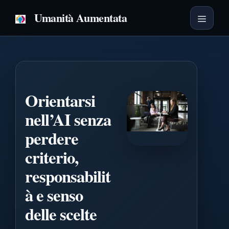
Vai
Umanità Aumentata
al
Menu
contenuto
Orientarsi
nell’AI senza
perdere
criterio,
responsabilit
à e senso
delle scelte